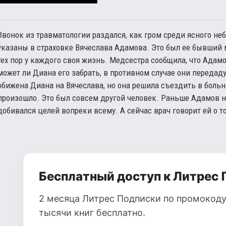
Звонок из травматологии раздался, как гром среди ясного не
указаны в страховке Вячеслава Адамова. Это был ее бывший м
тех пор у каждого своя жизнь. Медсестра сообщила, что Адам
может ли Диана его забрать, в противном случае они передад
обижена Диана на Вячеслава, но она решила съездить в больни
произошло. Это был совсем другой человек. Раньше Адамов н
добивался целей вопреки всему. А сейчас врач говорит ей о том
Бесплатный доступ к Литрес 
2 месяца Литрес Подписки по промокоду
тысячи книг бесплатно.