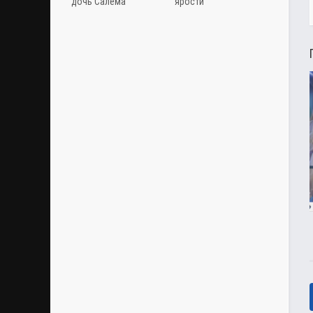
дочь Салема
ярости