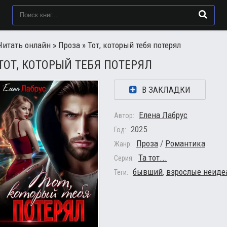
Читать онлайн
»
Проза
» Тот, который тебя потерял
ТОТ, КОТОРЫЙ ТЕБЯ ПОТЕРЯЛ
В ЗАКЛАДКИ
Елена Лабрус
Автор:
2025
Год:
Проза
/
Романтика
Жанр:
Та тот...
Серия:
бывший
,
взрослые неиде
Теги: