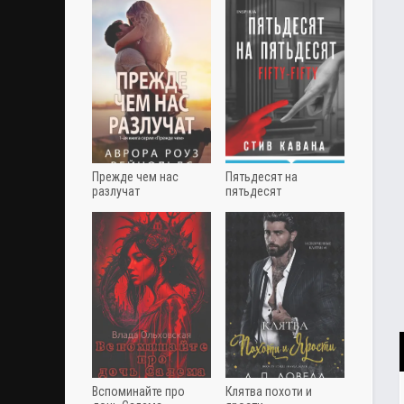
Прежде чем нас
Пятьдесят на
разлучат
пятьдесят
Вспоминайте про
Клятва похоти и