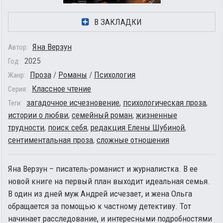
В ЗАКЛАДКИ
Яна Верзун
Автор:
2025
Год:
Проза
/
Романы
/
Психология
Жанр:
Классное чтение
Серия:
загадочное исчезновение
,
психологическая проза
,
Теги:
истории о любви
,
семейный роман
,
жизненные
трудности
,
поиск себя
,
редакция Елены Шубиной
,
сентиментальная проза
,
сложные отношения
Яна Верзун – писатель-романист и журналистка. В ее
новой книге на первый план выходит идеальная семья.
В один из дней муж Андрей исчезает, и жена Ольга
обращается за помощью к частному детективу. Тот
начинает расследование, и интересными подробностями