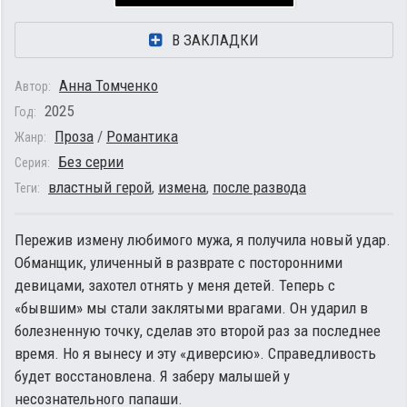
В ЗАКЛАДКИ
Анна Томченко
Автор:
2025
Год:
Проза
/
Романтика
Жанр:
Без серии
Серия:
властный герой
,
измена
,
после развода
Теги:
Пережив измену любимого мужа, я получила новый удар.
Обманщик, уличенный в разврате с посторонними
девицами, захотел отнять у меня детей. Теперь с
«бывшим» мы стали заклятыми врагами. Он ударил в
болезненную точку, сделав это второй раз за последнее
время. Но я вынесу и эту «диверсию». Справедливость
будет восстановлена. Я заберу малышей у
несознательного папаши.