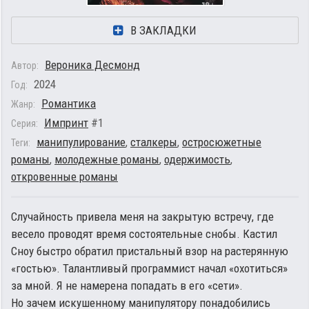
В ЗАКЛАДКИ
Вероника Десмонд
Автор:
2024
Год:
Романтика
Жанр:
Импринт
#1
Серия:
манипулирование
,
сталкеры
,
остросюжетные
Теги:
романы
,
молодежные романы
,
одержимость
,
откровенные романы
Случайность привела меня на закрытую встречу, где
весело проводят время состоятельные снобы. Кастил
Сноу быстро обратил пристальный взор на растерянную
«гостью». Талантливый программист начал «охотиться»
за мной. Я не намерена попадать в его «сети».
Но зачем искушенному манипулятору понадобились