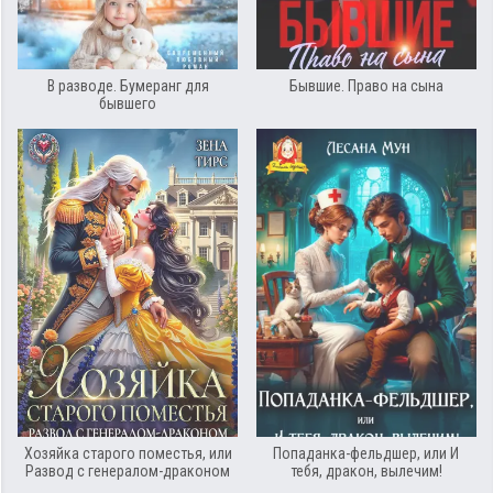
В разводе. Бумеранг для
Бывшие. Право на сына
бывшего
Хозяйка старого поместья, или
Попаданка-фельдшер, или И
Развод с генералом-драконом
тебя, дракон, вылечим!