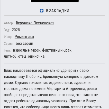
В ЗАКЛАДКИ
Вероника Лесневская
Автор:
2025
Год:
Романтика
Жанр:
Без серии
Серия:
взрослые герои
,
фиктивный брак
,
Теги:
литмоб_отец_одиночка
Влас намеревается официально удочерить свою
наследницу Любочку, брошенную матерью в детском
доме. Однако начальник отдела опеки, суровая и
жесткая дама по имени Маргарита Андреевна, резко
сообщает представителю сильного пола, что никто не
отдаст ребенка одинокому человеку. При этом Власу
кажется, что собеседница всего лишь желает отомстить