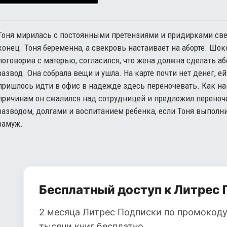
Тоня мирилась с постоянными претензиями и придирками свек
конец. Тоня беременна, а свекровь настаивает на аборте. Шок
поговорив с матерью, согласился, что жена должна сделать аб
развод. Она собрала вещи и ушла. На карте почти нет денег, е
пришлось идти в офис в надежде здесь переночевать. Как наз
причинам он сжалился над сотрудницей и предложил переноче
разводом, долгами и воспитанием ребенка, если Тоня выполни
замуж.
Бесплатный доступ к Литрес 
2 месяца Литрес Подписки по промокоду
тысячи книг бесплатно.