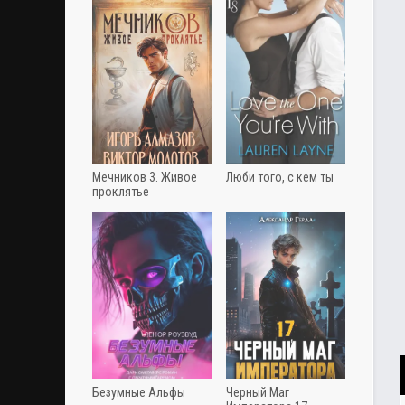
Мечников 3. Живое
Люби того, с кем ты
проклятье
Безумные Альфы
Черный Маг