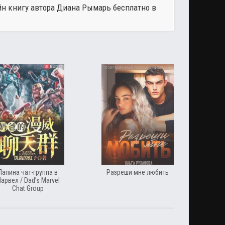
йн книгу автора
Диана Рымарь
бесплатно в
Папина чат-группа в
Разреши мне любить
арвел / Dad’s Marvel
Chat Group