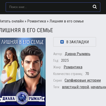
Читать онлайн
»
Романтика
» Лишняя в его семье
ЛИШНЯЯ В ЕГО СЕМЬЕ
В ЗАКЛАДКИ
Диана Рымарь
Автор:
2025
Год:
Романтика
Жанр:
70
Количество страниц:
Сапфировые истории
Серия:
властный герой
,
начальни
Теги: