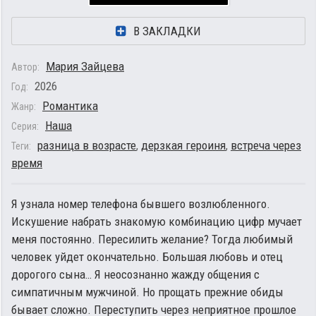
В ЗАКЛАДКИ
Мария Зайцева
Автор:
2026
Год:
Романтика
Жанр:
Наша
Серия:
разница в возрасте
,
дерзкая героиня
,
встреча через
Теги:
время
Я узнала номер телефона бывшего возлюбленного.
Искушение набрать знакомую комбинацию цифр мучает
меня постоянно. Пересилить желание? Тогда любимый
человек уйдет окончательно. Большая любовь и отец
дорогого сына… Я неосознанно жажду общения с
симпатичным мужчиной. Но прощать прежние обиды
бывает сложно. Переступить через неприятное прошлое