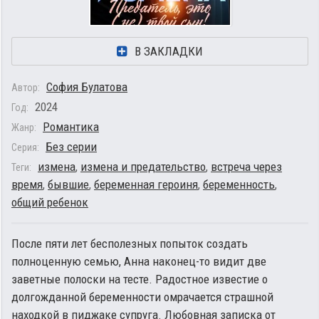
В ЗАКЛАДКИ
София Булатова
Автор:
2024
Год:
Романтика
Жанр:
Без серии
Серия:
измена
,
измена и предательство
,
встреча через
Теги:
время
,
бывшие
,
беременная героиня
,
беременность
,
общий ребенок
После пяти лет бесполезных попыток создать
полноценную семью, Анна наконец-то видит две
заветные полоски на тесте. Радостное известие о
долгожданной беременности омрачается страшной
находкой в пиджаке супруга. Любовная записка от