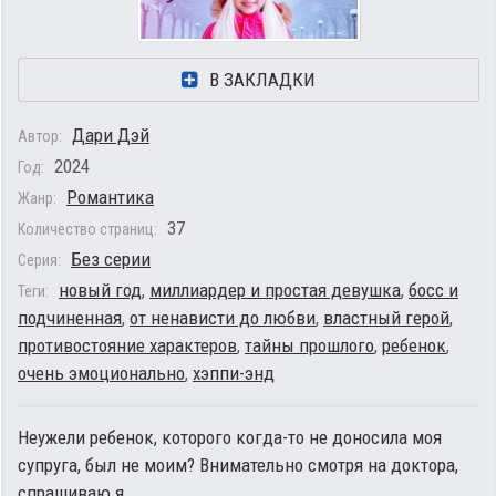
В ЗАКЛАДКИ
Дари Дэй
Автор:
2024
Год:
Романтика
Жанр:
37
Количество страниц:
Без серии
Серия:
новый год
,
миллиардер и простая девушка
,
босс и
Теги:
подчиненная
,
от ненависти до любви
,
властный герой
,
противостояние характеров
,
тайны прошлого
,
ребенок
,
очень эмоционально
,
хэппи-энд
Неужели ребенок, которого когда-то не доносила моя
супруга, был не моим? Внимательно смотря на доктора,
спрашиваю я.