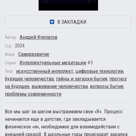
В ЗАКЛАДКИ
Андрей Курпатов
Автор:
2024
Год:
Саморазвитие
Жанр:
Интеллектуальные медитации
#3
Серия:
искусственный интеллект
,
цифровые технологии
,
Теги:
будущее человечества
,
тайны и загадки бытия
,
прогноз
на будущее
,
выживание человечества
,
вопросы бытия
,
проблемы современности
Все мы шаг за шагом выстраиваем свое «Я». Процесс
начинается еще в детстве, где закладывается
физическое «я», необходимое для взаимодействия с
внешней средой. В школьные годы происходит закалка