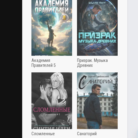
Академия
Призрак. Музыка
Правителей 5
Древних
Сломленные
Санаторий