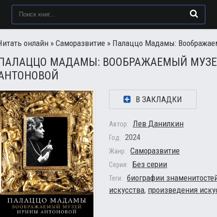
Читать онлайн
»
Саморазвитие
» Палаццо Мадамы: Воображае
ПАЛАЦЦО МАДАМЫ: ВООБРАЖАЕМЫЙ МУЗ
АНТОНОВОЙ
В ЗАКЛАДКИ
Лев Данилкин
Автор:
2024
Год:
Саморазвитие
Жанр:
Без серии
Серия:
биографии знаменитосте
Теги:
искусства
,
произведения иску