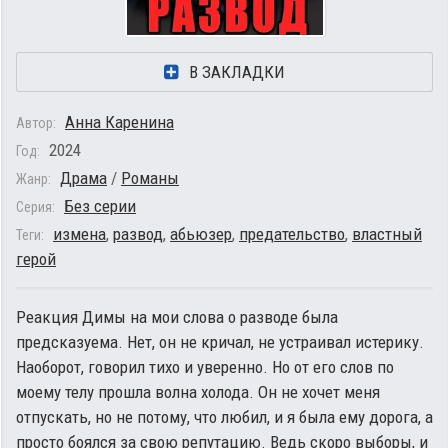
В ЗАКЛАДКИ
Анна Каренина
Автор:
2024
Год:
Драма
/
Романы
Жанр:
Без серии
Серия:
измена
,
развод
,
абьюзер
,
предательство
,
властный
Теги:
герой
Реакция Димы на мои слова о разводе была
предсказуема. Нет, он не кричал, не устраивал истерику.
Наоборот, говорил тихо и уверенно. Но от его слов по
моему телу прошла волна холода. Он не хочет меня
отпускать, но не потому, что любил, и я была ему дорога, а
просто боялся за свою репутацию. Ведь скоро выборы, и