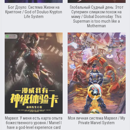
Бог Доуло: Система Жизни на
Глобальный Судный день: Этот
Криптоне / God of Douluo Krypton
Супермен слишком похож на
Life System
маму / Global Doomsday: This
Superman is too much like a
Motherman
Марвел: У меня есть карта опыта
Моя личная система Марвел / My
божественного уровня / Marvel I
Private Marvel System
have a god-level experience card