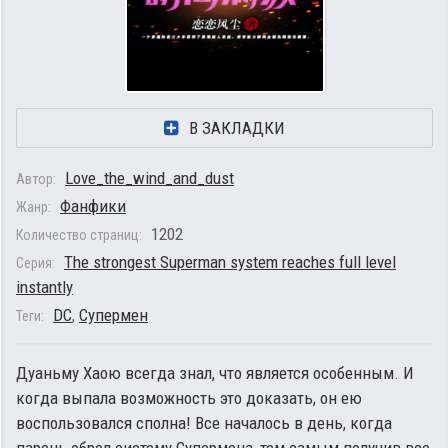
В ЗАКЛАДКИ
Love_the_wind_and_dust
Автор:
Фанфики
Жанр:
1202
Количество страниц:
The strongest Superman system reaches full level
Серия:
instantly
DC
,
Супермен
Теги:
Дуаньму Хаою всегда знал, что является особенным. И
когда выпала возможность это доказать, он ею
воспользовался сполна! Все началось в день, когда