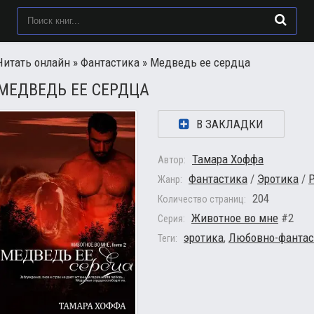
Читать онлайн
»
Фантастика
» Медведь ее сердца
МЕДВЕДЬ ЕЕ СЕРДЦА
В ЗАКЛАДКИ
Тамара Хоффа
Автор:
Фантастика
/
Эротика
/
Жанр:
204
Количество страниц:
Животное во мне
#2
Серия:
эротика
,
Любовно-фантас
Теги: