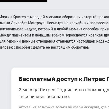
Мартин Крюгер – молодой мужчина-оборотень, который прохо
имени Элизабет Монтроуз. Несмотря на врачебный профессион
неизлечимого недуга, который в любой момент способен приве
Между пациентом и лечащим врачом зарождается крепкая друж
Для героини данные отношения становятся настоящей надеждо
человек способен сделать ее настоящим оборотнем.
Бесплатный доступ к Литрес 
2 месяца Литрес Подписки по промокоду
тысячи книг бесплатно.
Активация возможна только на новом аккаунте, где 