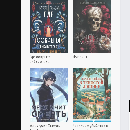
Где сокрыта
Импринт
библиотека
Меня учит Смерть.
Зверские убийства в