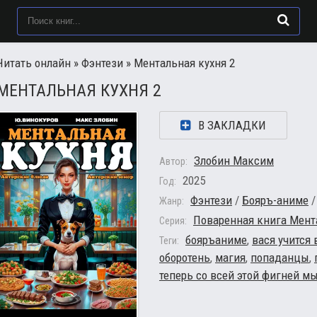
Читать онлайн
»
Фэнтези
» Ментальная кухня 2
МЕНТАЛЬНАЯ КУХНЯ 2
В ЗАКЛАДКИ
Злобин Максим
Автор:
2025
Год:
Фэнтези
/
Бояръ-аниме
Жанр:
Поваренная книга Мент
Серия:
бояръаниме
,
вася учится
Теги:
оборотень
,
магия
,
попаданцы
,
теперь со всей этой фигней м