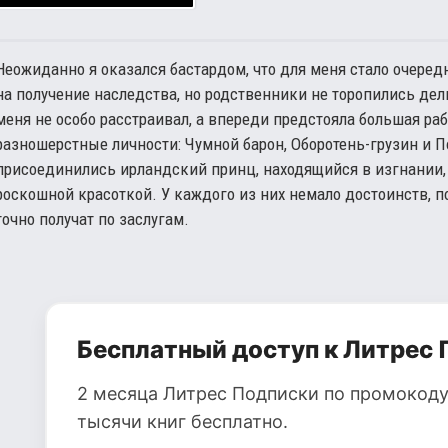
Неожиданно я оказался бастардом, что для меня стало очере
на получение наследства, но родственники не торопились де
меня не особо расстраивал, а впереди предстояла большая р
разношерстные личности: Чумной барон, Оборотень-грузин и 
присоединились ирландский принц, находящийся в изгнании, 
роскошной красоткой. У каждого из них немало достоинств, п
точно получат по заслугам.
Бесплатный доступ к Литрес 
2 месяца Литрес Подписки по промокоду
тысячи книг бесплатно.