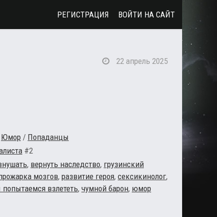
РЕГИСТРАЦИЯ
ВОЙТИ НА САЙТ
22 апрель 2025
/
Юмор
/
Попаданцы
алиста
#2
 внушать
,
вернуть наследство
,
грузинский
прожарка мозгов
,
развитие героя
,
сексикинолог
,
ы попытаемся взлететь
,
чумной барон
,
юмор