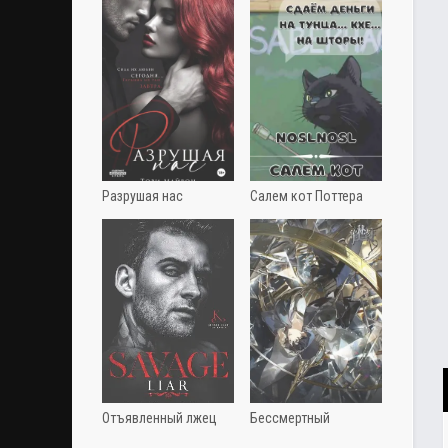
Разрушая нас
Салем кот Поттера
Отъявленный лжец
Бессмертный