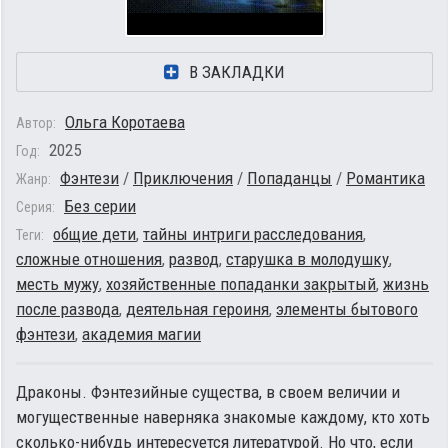
В ЗАКЛАДКИ
Ольга Коротаева
Автор:
2025
Год:
Фэнтези
/
Приключения
/
Попаданцы
/
Романтика
Жанр:
Без серии
Серия:
общие дети
,
тайны интриги расследования
,
Теги:
сложные отношения
,
развод
,
старушка в молодушку
,
месть мужу
,
хозяйственные попаданки закрытый
,
жизнь
после развода
,
деятельная героиня
,
элементы бытового
фэнтези
,
академия магии
Драконы. Фэнтезийные существа, в своем величии и
могущественные наверняка знакомые каждому, кто хоть
сколько-нибудь интересуется литературой. Но что, если