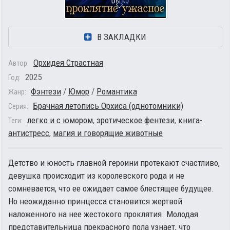
В ЗАКЛАДКИ
Орхидея Страстная
Автор:
2025
Год:
Фэнтези
/
Юмор
/
Романтика
Жанр:
Брачная летопись Орхиса (однотомники)
Серия:
легко и с юмором
,
эротическое фентези
,
книга-
Теги:
антистресс
,
магия и говорящие животные
Детство и юность главной героини протекают счастливо,
девушка происходит из королевского рода и не
сомневается, что ее ожидает самое блестящее будущее.
Но неожиданно принцесса становится жертвой
наложенного на нее жестокого проклятия. Молодая
представительница прекрасного пола узнает, что