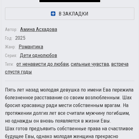
В ЗАКЛАДКИ
Амина Асхадова
Автор:
2025
Год:
Романтика
Жанр:
Дети однолюбов
Серия:
от ненависти до любви
,
сильные чувства
,
встреча
Теги:
спустя годы
Пять лет назад молодая девушка по имени Ева пережила
болезненное расставание со своим возлюбленным. Шах
бросил красавицу ради мести собственным врагам. На
протяжении долгих лет все считали мужчину погибшим,
но однажды он вновь появляется в жизни Евы.
Шах готов предъявить собственные права на счастливое
будущее Евы, однако молодая женщина прекрасно