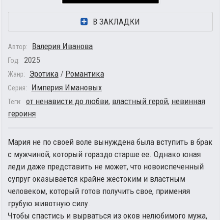
В ЗАКЛАДКИ
Валерия Иванова
Автор:
2025
Год:
Эротика
/
Романтика
Жанр:
Империя Имановых
Серия:
от ненависти до любви
,
властный герой
,
невинная
Теги:
героиня
Мария не по своей воле вынуждена была вступить в брак
с мужчиной, который гораздо старше ее. Однако юная
леди даже представить не может, что новоиспеченный
супруг оказывается крайне жестоким и властным
человеком, который готов получить свое, применяя
грубую животную силу.
Чтобы спастись и вырваться из оков нелюбимого мужа,