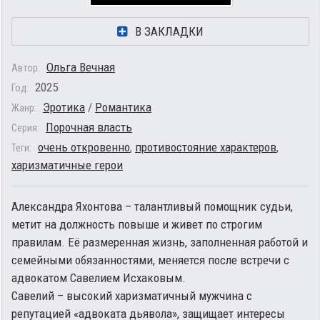
В ЗАКЛАДКИ
Ольга Вечная
Автор:
2025
Год:
Эротика
/
Романтика
Жанр:
Порочная власть
Серия:
очень откровенно
,
противостояние характеров
,
Теги:
харизматичные герои
Александра Яхонтова – талантливый помощник судьи,
метит на должность повыше и живет по строгим
правилам. Её размеренная жизнь, заполненная работой и
семейными обязанностями, меняется после встречи с
адвокатом Савелием Исхаковым.
Савелий – высокий харизматичный мужчина с
репутацией «адвоката дьявола», защищает интересы