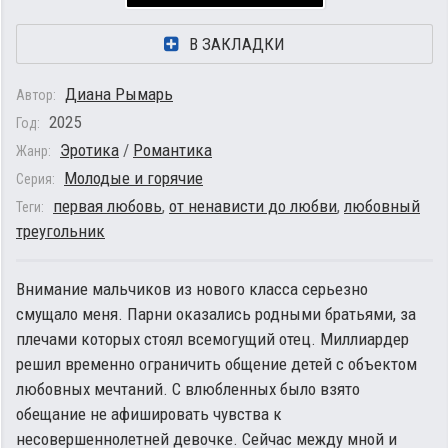
В ЗАКЛАДКИ
Диана Рымарь
Автор:
2025
Год:
Эротика
/
Романтика
Жанр:
Молодые и горячие
Серия:
первая любовь
,
от ненависти до любви
,
любовный
Теги:
треугольник
Внимание мальчиков из нового класса серьезно
смущало меня. Парни оказались родными братьями, за
плечами которых стоял всемогущий отец. Миллиардер
решил временно ограничить общение детей с объектом
любовных мечтаний. С влюбленных было взято
обещание не афишировать чувства к
несовершеннолетней девочке. Сейчас между мной и