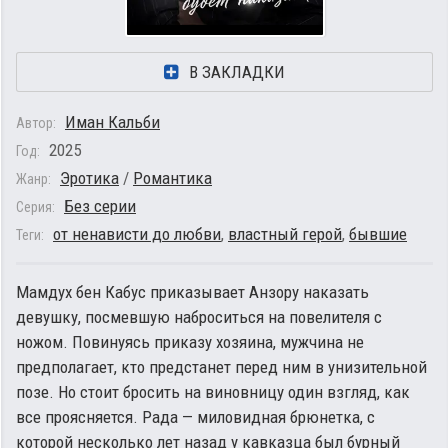
В ЗАКЛАДКИ
Иман Кальби
Автор:
2025
Год:
Эротика
/
Романтика
Жанр:
Без серии
Серия:
от ненависти до любви
,
властный герой
,
бывшие
Теги:
Мамдух бен Кабус приказывает Анзору наказать
девушку, посмевшую наброситься на повелителя с
ножом. Повинуясь приказу хозяина, мужчина не
предполагает, кто предстанет перед ним в унизительной
позе. Но стоит бросить на виновницу один взгляд, как
все проясняется. Рада — миловидная брюнетка, с
которой несколько лет назад у кавказца был бурный