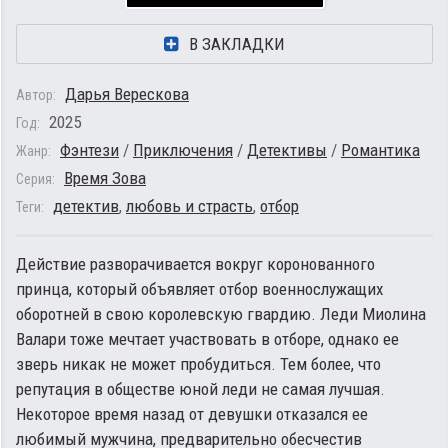
В ЗАКЛАДКИ
Дарья Верескова
Автор:
2025
Год:
Фэнтези
/
Приключения
/
Детективы
/
Романтика
Жанр:
Время Зова
Серия:
детектив
,
любовь и страсть
,
отбор
Теги:
Действие разворачивается вокруг коронованного
принца, который объявляет отбор военнослужащих
оборотней в свою королевскую гвардию. Леди Миолина
Валари тоже мечтает участвовать в отборе, однако ее
зверь никак не может пробудиться. Тем более, что
репутация в обществе юной леди не самая лучшая.
Некоторое время назад от девушки отказался ее
любимый мужчина, предварительно обесчестив