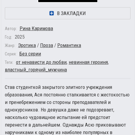
В ЗАКЛАДКИ
Рина Каримова
Автор:
2025
Год:
Эротика
/
Проза
/
Романтика
Жанр:
Без серии
Серия:
от ненависти до любви
,
невинная героиня
,
Теги:
властный_горячий_мужчина
Став студенткой закрытого элитного учреждения
образования, Ася постоянно сталкивается с жестокостью
и пренебрежением со стороны преподавателей и
однокурсников. Но девушка даже не подозревает,
насколько чудовищное испытание ей предстоит
перенести в дальнейшем. Однажды Асю приковывают
наручниками к одному из наиболее популярных в