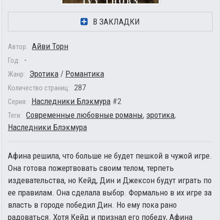
В ЗАКЛАДКИ
Айви Торн
Автор:
-
Год:
Эротика
/
Романтика
Жанр:
287
Количество страниц:
Наследники Блэкмура
#2
Серия:
Современные любовные романы
,
эротика
,
Теги:
Наследники Блэкмура
Афина решила, что больше не будет пешкой в чужой игре.
Она готова пожертвовать своим телом, терпеть
издевательства, но Кейд, Дин и Джексон будут играть по
ее правилам. Она сделала выбор. Формально в их игре за
власть в городе победил Дин. Но ему пока рано
радоваться. Хотя Кейд и признал его победу, Афина