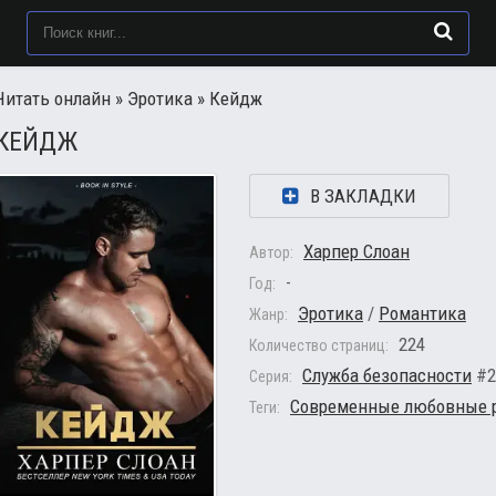
Читать онлайн
»
Эротика
» Кейдж
КЕЙДЖ
В ЗАКЛАДКИ
Харпер Слоан
Автор:
-
Год:
Эротика
/
Романтика
Жанр:
224
Количество страниц:
Служба безопасности
#2
Серия:
Современные любовные 
Теги: