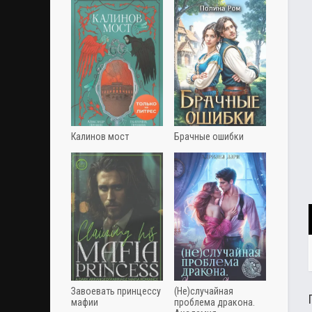
Калинов мост
Брачные ошибки
Завоевать принцессу
(Не)случайная
мафии
проблема дракона.