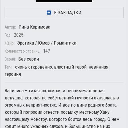
В ЗАКЛАДКИ
Рина Каримова
Автор:
2025
Год:
Эротика
/
Юмор
/
Романтика
Жанр:
147
Количество страниц:
Без серии
Серия:
очень откровенно
,
властный герой
,
невинная
Теги:
героиня
Василиса – тихая, скромная и непримечательная
девушка, которая по собственной глупости оказалась в
огромных неприятностях. И все по вине родного брата,
который попросил отнести посылку местному Хану –
настоящему монстру, которого боится весь город. О нем
ходит много ужасных слухов, и большинство из них