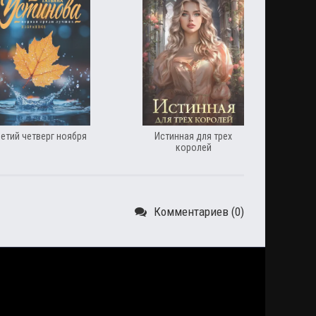
ретий четверг ноября
Истинная для трех
королей
Комментариев (0)