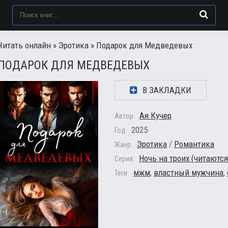
Читать онлайн
»
Эротика
» Подарок для Медведевых
ПОДАРОК ДЛЯ МЕДВЕДЕВЫХ
В ЗАКЛАДКИ
Ая Кучер
Автор:
2025
Год:
Эротика
/
Романтика
Жанр:
Ночь на троих (читаются
Серия:
мжм
,
властный мужчина
,
Теги: