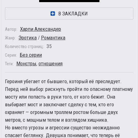
В ЗАКЛАДКИ
Харпи Александер
Автор:
Эротика
/
Романтика
Жанр:
35
Количество страниц:
Без серии
Серия:
Монстры
,
отношения
Теги:
Героиня убегает от бывшего, который её преследует.
Перед ней выбор: рискнуть пройти по опасному платному
мосту или попасть в руки того, от кого бежит. Она
выбирает мост и заключает сделку с тем, кто его
охраняет — огромным троллем ростом больше двух
метров, с мощным телом и взглядом хищника.
Но вместо угрозы и агрессии существо неожиданно
спасает беглянку. Девушка понимает, что теперь её