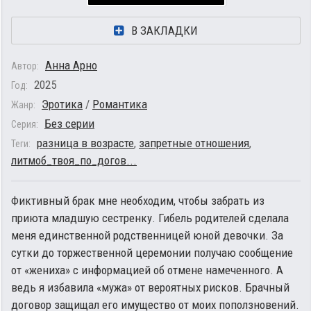
В ЗАКЛАДКИ
Анна Арно
Автор:
2025
Год:
Эротика
/
Романтика
Жанр:
Без серии
Серия:
разница в возрасте
,
запретные отношения
,
Теги:
литмоб_твоя_по_догов...
Фиктивный брак мне необходим, чтобы забрать из
приюта младшую сестренку. Гибель родителей сделала
меня единственной родственницей юной девочки. За
сутки до торжественной церемонии получаю сообщение
от «жениха» с информацией об отмене намеченного. А
ведь я избавила «мужа» от вероятных рисков. Брачный
договор защищал его имущество от моих поползновений.