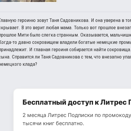
Главную героиню зовут Таня Садовникова. И она уверена в то
скрывает. В это верит любая мама. Только вот прошлое внезап
прошлое Мити было слегка странным. Оказывается, мальчишка
Когда-то давно сокровищем владели богатые немецкие пром
принадлежит. И главная героиня собирается найти сокровища.
сына. Справится ли Таня Садовникова с тем, что внезапно упа
немецкого клада?
Бесплатный доступ к Литрес 
2 месяца Литрес Подписки по промокоду
тысячи книг бесплатно.