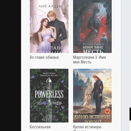
Во главе обмана
Марголеана 3. Имя
мне Месть
Бессильная
Куплю истинную.