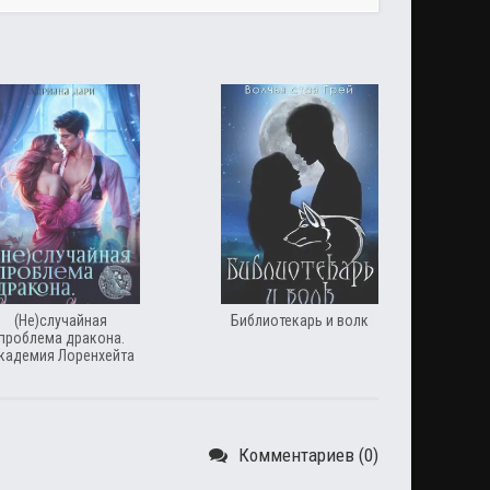
(Не)случайная
Библиотекарь и волк
проблема дракона.
кадемия Лоренхейта
Комментариев (0)