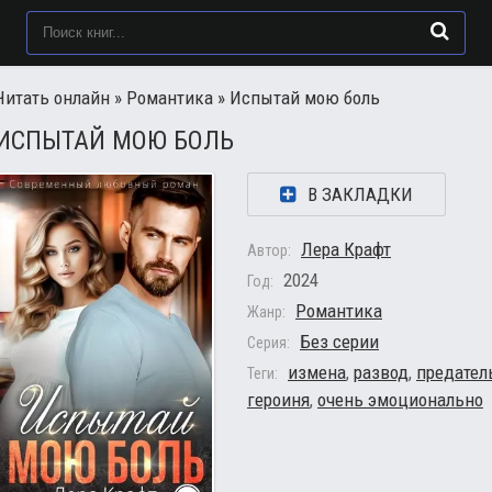
Читать онлайн
»
Романтика
» Испытай мою боль
ИСПЫТАЙ МОЮ БОЛЬ
В ЗАКЛАДКИ
Лера Крафт
Автор:
2024
Год:
Романтика
Жанр:
Без серии
Серия:
измена
,
развод
,
предател
Теги:
героиня
,
очень эмоционально