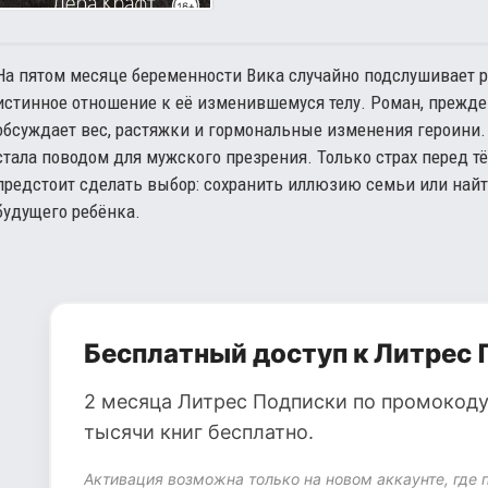
На пятом месяце беременности Вика случайно подслушивает 
истинное отношение к её изменившемуся телу. Роман, прежд
обсуждает вес, растяжки и гормональные изменения героини.
стала поводом для мужского презрения. Только страх перед т
предстоит сделать выбор: сохранить иллюзию семьи или найт
будущего ребёнка.
Бесплатный доступ к Литрес 
2 месяца Литрес Подписки по промокоду
тысячи книг бесплатно.
Активация возможна только на новом аккаунте, где 