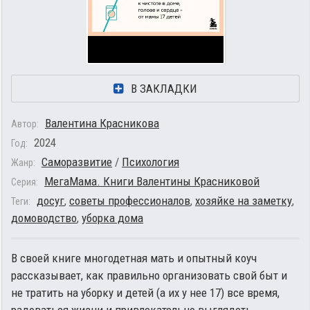
В ЗАКЛАДКИ
Валентина Красникова
Автор:
2024
Год:
Саморазвитие
/
Психология
Жанр:
МегаМама. Книги Валентины Красниковой
Серия:
досуг
,
советы профессионалов
,
хозяйке на заметку
,
Теги:
домоводство
,
уборка дома
В своей книге многодетная мать и опытный коуч
рассказывает, как правильно организовать свой быт и
не тратить на уборку и детей (а их у нее 17) все время,